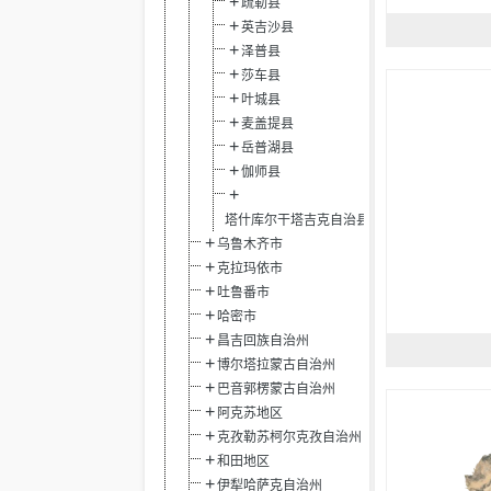
疏勒县
英吉沙县
泽普县
莎车县
叶城县
麦盖提县
岳普湖县
伽师县
塔什库尔干塔吉克自治县
乌鲁木齐市
克拉玛依市
吐鲁番市
哈密市
昌吉回族自治州
博尔塔拉蒙古自治州
巴音郭楞蒙古自治州
阿克苏地区
克孜勒苏柯尔克孜自治州
和田地区
伊犁哈萨克自治州