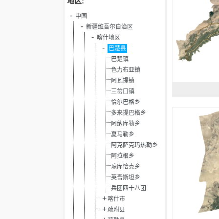
地区:
中国
新疆维吾尔自治区
喀什地区
巴楚县
巴楚镇
色力布亚镇
阿瓦提镇
三岔口镇
恰尔巴格乡
多来提巴格乡
阿纳库勒乡
夏马勒乡
阿克萨克玛热勒乡
阿拉根乡
琼库恰克乡
英吾斯坦乡
兵团四十八团
喀什市
疏附县