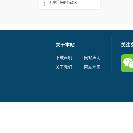
澳门特别行政区
关于本站
关注
下载声明
网站声明
关于我们
网站地图