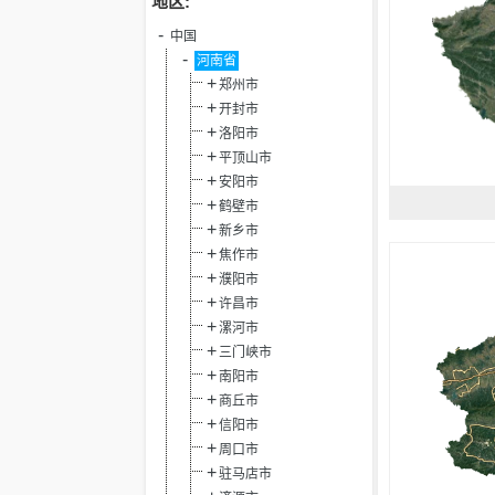
地区:
中国
河南省
郑州市
开封市
洛阳市
平顶山市
安阳市
鹤壁市
新乡市
焦作市
濮阳市
许昌市
漯河市
三门峡市
南阳市
商丘市
信阳市
周口市
驻马店市