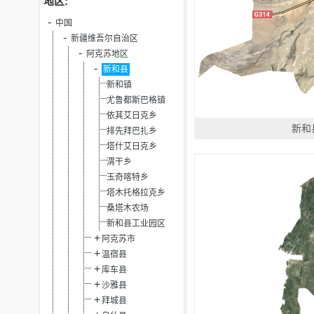
地区:
中国
新疆维吾尔自治区
阿克苏地区
新和县
新和镇
尤鲁都斯巴格镇
依其艾日克乡
新和
排先拜巴扎乡
塔什艾日克乡
渭干乡
玉奇喀特乡
塔木托格拉克乡
桑塔木农场
新和县工业园区
阿克苏市
温宿县
库车县
沙雅县
拜城县