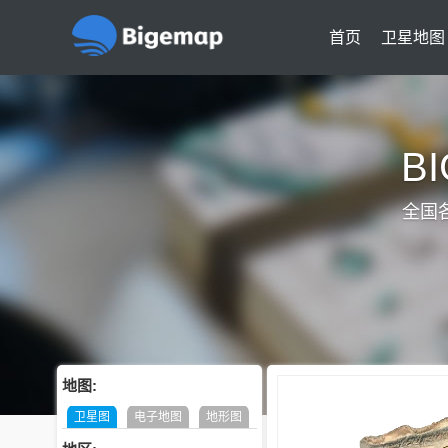
首页
卫星地图
B
全国
地图:
卫星图
电子地图
地形图