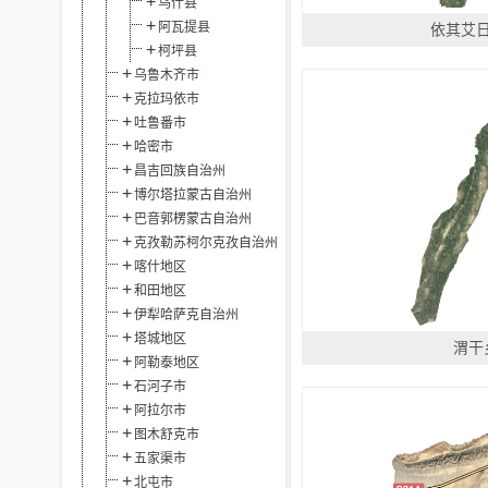
乌什县
阿瓦提县
依其艾
柯坪县
乌鲁木齐市
克拉玛依市
吐鲁番市
哈密市
昌吉回族自治州
博尔塔拉蒙古自治州
巴音郭楞蒙古自治州
克孜勒苏柯尔克孜自治州
喀什地区
和田地区
伊犁哈萨克自治州
塔城地区
渭干
阿勒泰地区
石河子市
阿拉尔市
图木舒克市
五家渠市
北屯市