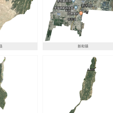
县
新和镇