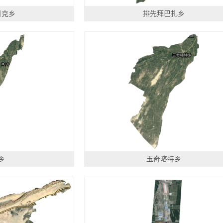
日克乡
排先拜巴扎乡
乡
玉奇喀特乡