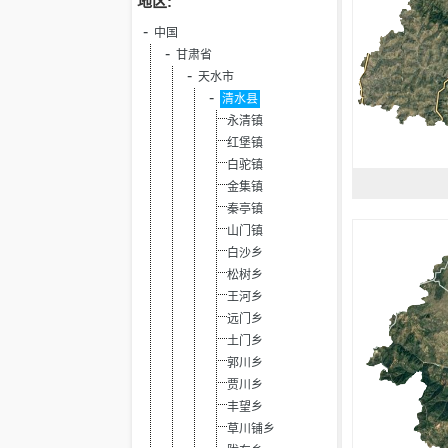
地区:
中国
甘肃省
天水市
清水县
永清镇
红堡镇
白驼镇
金集镇
秦亭镇
山门镇
白沙乡
松树乡
王河乡
远门乡
土门乡
郭川乡
贾川乡
丰望乡
草川铺乡