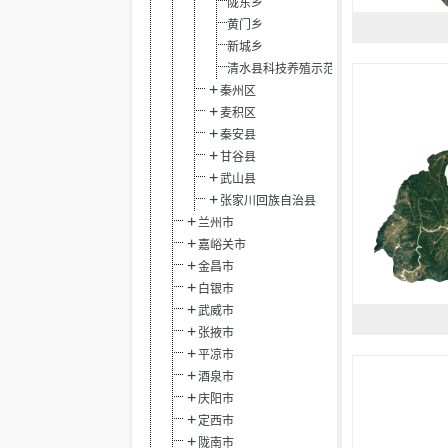
陇东乡
黄门乡
新城乡
清水县科技养殖示范园区
秦州区
麦积区
秦安县
甘谷县
武山县
张家川回族自治县
兰州市
嘉峪关市
金昌市
白银市
武威市
张掖市
平凉市
酒泉市
庆阳市
定西市
陇南市