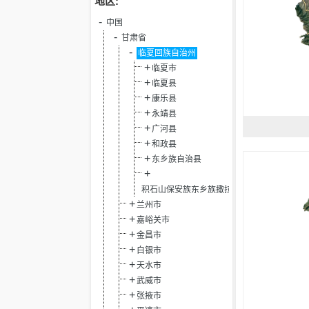
地区:
中国
甘肃省
临夏回族自治州
临夏市
临夏县
康乐县
永靖县
广河县
和政县
东乡族自治县
积石山保安族东乡族撒拉族自治县
兰州市
嘉峪关市
金昌市
白银市
天水市
武威市
张掖市