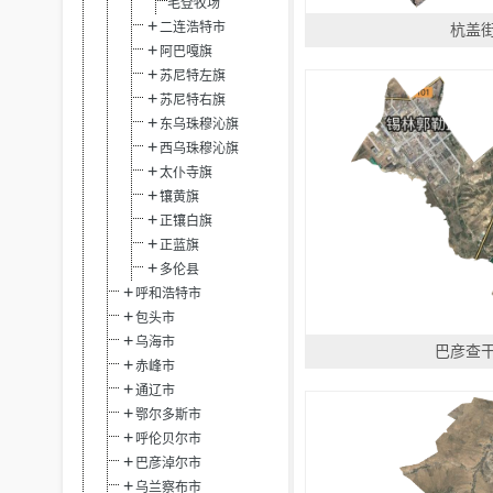
毛登牧场
二连浩特市
杭盖
阿巴嘎旗
苏尼特左旗
苏尼特右旗
东乌珠穆沁旗
西乌珠穆沁旗
太仆寺旗
镶黄旗
正镶白旗
正蓝旗
多伦县
呼和浩特市
包头市
乌海市
巴彦查
赤峰市
通辽市
鄂尔多斯市
呼伦贝尔市
巴彦淖尔市
乌兰察布市