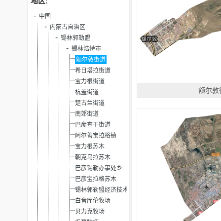
地区:
中国
内蒙古自治区
锡林郭勒盟
锡林浩特市
额尔敦街道
希日塔拉街道
宝力根街道
额尔敦
杭盖街道
楚古兰街道
南郊街道
巴彦查干街道
阿尔善宝拉格镇
宝力根苏木
朝克乌拉苏木
巴彦锡勒办事处乡
巴彦宝拉格苏木
锡林郭勒盟经济技术开发区
白音库伦牧场
贝力克牧场