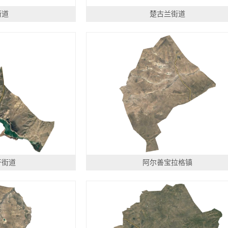
街道
楚古兰街道
干街道
阿尔善宝拉格镇