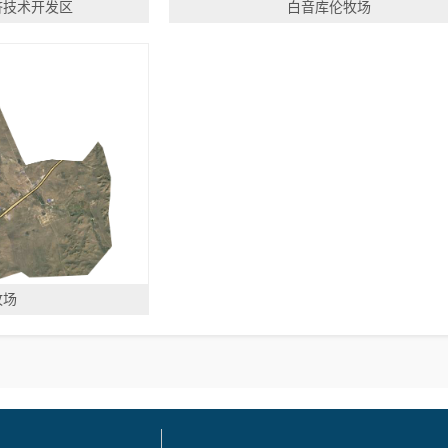
济技术开发区
白音库伦牧场
牧场