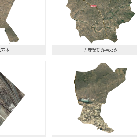
拉苏木
巴彦锡勒办事处乡