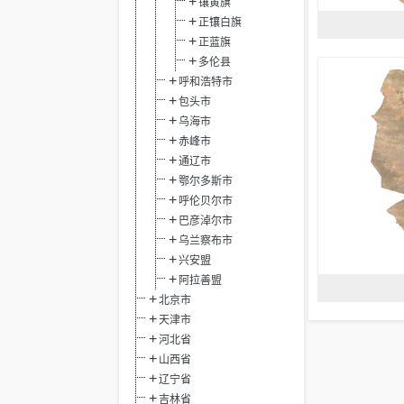
镶黄旗
正镶白旗
正蓝旗
多伦县
呼和浩特市
包头市
乌海市
赤峰市
通辽市
鄂尔多斯市
呼伦贝尔市
巴彦淖尔市
乌兰察布市
兴安盟
阿拉善盟
北京市
天津市
河北省
山西省
辽宁省
吉林省