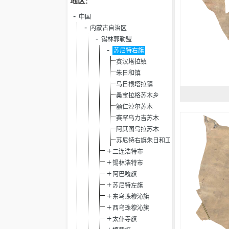
地区:
中国
内蒙古自治区
锡林郭勒盟
苏尼特右旗
赛汉塔拉镇
朱日和镇
乌日根塔拉镇
桑宝拉格苏木乡
额仁淖尔苏木
赛罕乌力吉苏木
阿其图乌拉苏木
苏尼特右旗朱日和工业园区
二连浩特市
锡林浩特市
阿巴嘎旗
苏尼特左旗
东乌珠穆沁旗
西乌珠穆沁旗
太仆寺旗