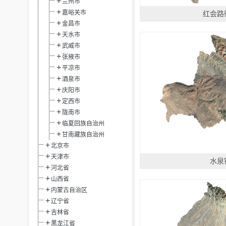
兰州市
嘉峪关市
红会路
金昌市
天水市
武威市
张掖市
平凉市
酒泉市
庆阳市
定西市
陇南市
临夏回族自治州
甘南藏族自治州
北京市
天津市
水泉
河北省
山西省
内蒙古自治区
辽宁省
吉林省
黑龙江省