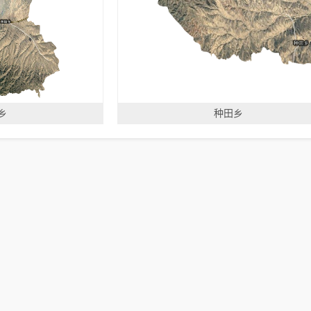
乡
种田乡