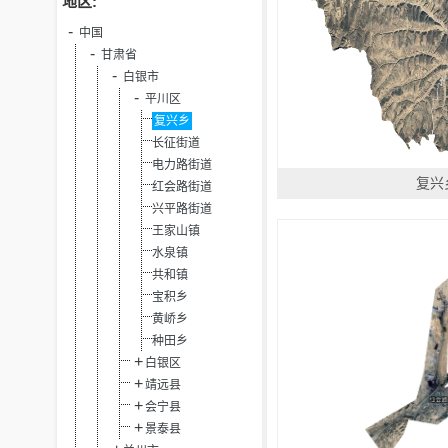
地区:
中国
甘肃省
白银市
平川区
复兴乡
长征街道
电力路街道
复兴
红会路街道
兴平路街道
王家山镇
水泉镇
共和镇
宝积乡
黄峤乡
种田乡
白银区
靖远县
会宁县
景泰县