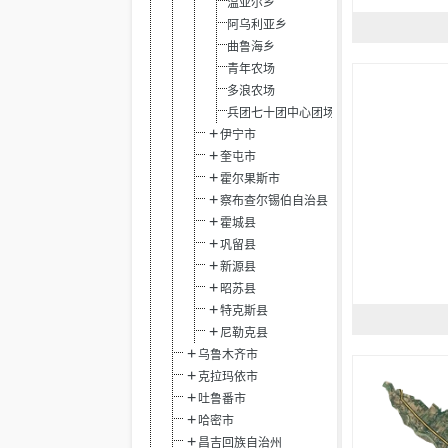
温亚尔乡
阿乌利亚乡
曲鲁海乡
青年农场
多浪农场
兵团七十团中心团场
伊宁市
奎屯市
霍尔果斯市
察布查尔锡伯自治县
霍城县
巩留县
新源县
昭苏县
特克斯县
尼勒克县
乌鲁木齐市
克拉玛依市
吐鲁番市
哈密市
昌吉回族自治州