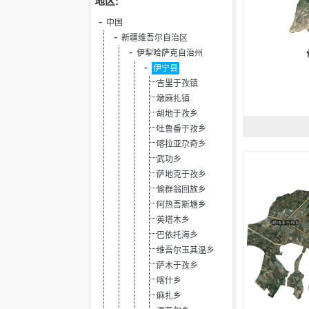
地区:
中国
新疆维吾尔自治区
伊犁哈萨克自治州
伊宁县
吉里于孜镇
墩麻扎镇
胡地于孜乡
吐鲁番于孜乡
喀拉亚尕奇乡
武功乡
萨地克于孜乡
愉群翁回族乡
阿热吾斯塘乡
英塔木乡
巴依托海乡
维吾尔玉其温乡
萨木于孜乡
喀什乡
麻扎乡