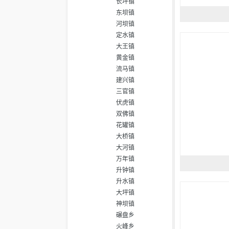
长坪镇
东坝镇
河坝镇
定水镇
大王镇
黄金镇
流马镇
建兴镇
三官镇
伏虎镇
双佛镇
花罐镇
大桥镇
大河镇
万年镇
升钟镇
升水镇
大坪镇
神坝镇
碾盘乡
火峰乡