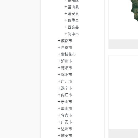
嘉陵区
营山县
蓬安县
仪陇县
西充县
阆中市
成都市
自贡市
攀枝花市
泸州市
德阳市
绵阳市
广元市
遂宁市
内江市
乐山市
眉山市
宜宾市
广安市
达州市
雅安市