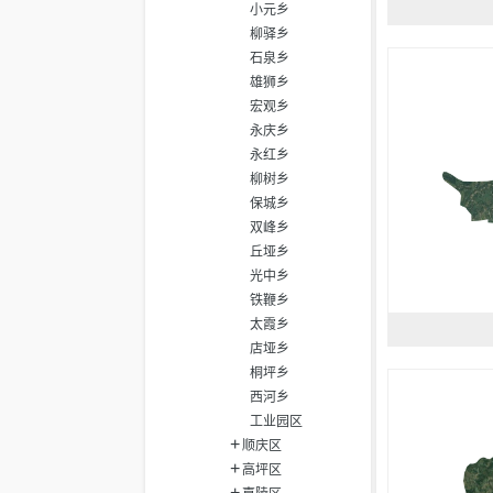
小元乡
柳驿乡
石泉乡
雄狮乡
宏观乡
永庆乡
永红乡
柳树乡
保城乡
双峰乡
丘垭乡
光中乡
铁鞭乡
太霞乡
店垭乡
桐坪乡
西河乡
工业园区
顺庆区
高坪区