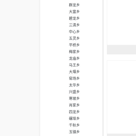
群龙乡
大富乡
碧龙乡
三清乡
中心乡
五灵乡
平桥乡
梅家乡
龙庙乡
马王乡
大堰乡
窑场乡
太华乡
兴盛乡
寒坡乡
肖家乡
四龙乡
碾垭乡
千秋乡
玉镇乡