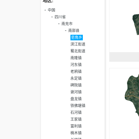
地区:
中国
四川省
南充市
南部县
皂角乡
滨江街道
蜀北街道
南隆镇
河东镇
老鸦镇
永定镇
碑院镇
谢河镇
盘龙镇
铁佛塘镇
石河镇
王家镇
富利镇
楠木镇