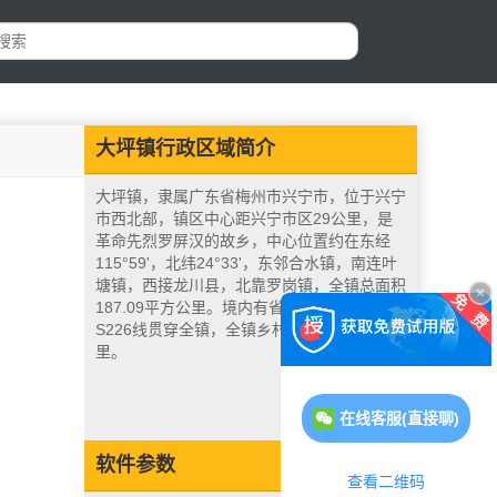
大坪镇行政区域简介
大坪镇，隶属广东省梅州市兴宁市，位于兴宁
市西北部，镇区中心距兴宁市区29公里，是
革命先烈罗屏汉的故乡，中心位置约在东经
115°59'，北纬24°33'，东邻合水镇，南连叶
塘镇，西接龙川县，北靠罗岗镇，全镇总面积
187.09平方公里。境内有省道甘赤线和省道
S226线贯穿全镇，全镇乡村公路里程95.8公
里。
在线客服(直接聊)
软件参数
查看二维码