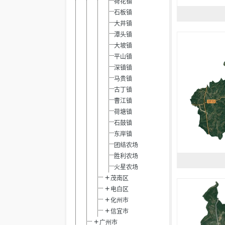
荷花镇
石板镇
大井镇
潭头镇
大坡镇
平山镇
深镇镇
马贵镇
古丁镇
曹江镇
荷塘镇
石鼓镇
东岸镇
团结农场
胜利农场
火星农场
茂南区
电白区
化州市
信宜市
广州市