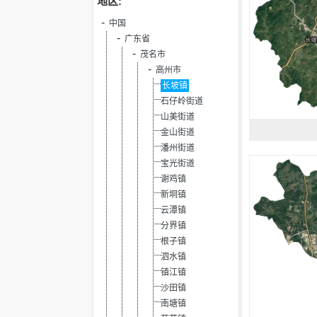
地区:
中国
广东省
茂名市
高州市
长坡镇
石仔岭街道
山美街道
金山街道
潘州街道
宝光街道
谢鸡镇
新垌镇
云潭镇
分界镇
根子镇
泗水镇
镇江镇
沙田镇
南塘镇