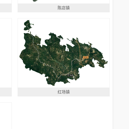
陈店镇
红场镇