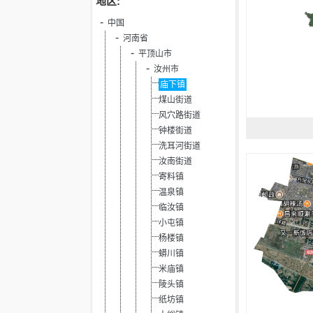
地区:
中国
河南省
平顶山市
汝州市
庙下镇
煤山街道
风穴路街道
钟楼街道
洗耳河街道
汝南街道
寄料镇
温泉镇
临汝镇
小屯镇
杨楼镇
蟒川镇
米庙镇
陵头镇
纸坊镇