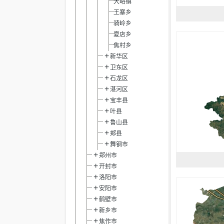
大峪镇
王寨乡
骑岭乡
夏店乡
焦村乡
新华区
卫东区
石龙区
湛河区
宝丰县
叶县
鲁山县
郏县
舞钢市
郑州市
开封市
洛阳市
安阳市
鹤壁市
新乡市
焦作市