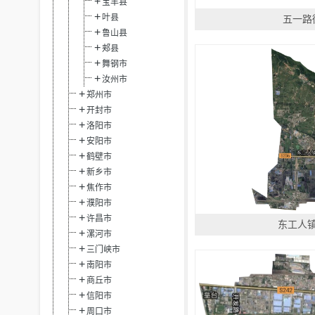
宝丰县
叶县
五一路
鲁山县
郏县
舞钢市
汝州市
郑州市
开封市
洛阳市
安阳市
鹤壁市
新乡市
焦作市
濮阳市
许昌市
东工人
漯河市
三门峡市
南阳市
商丘市
信阳市
周口市