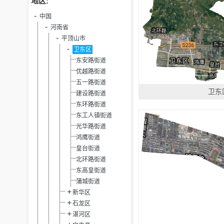
地区:
中国
河南省
平顶山市
卫东区
东安路街道
优越路街道
五一路街道
卫东
建设路街道
东环路街道
东工人镇街道
光华路街道
鸿鹰街道
皇台街道
北环路街道
东高皇街道
蒲城街道
新华区
石龙区
湛河区