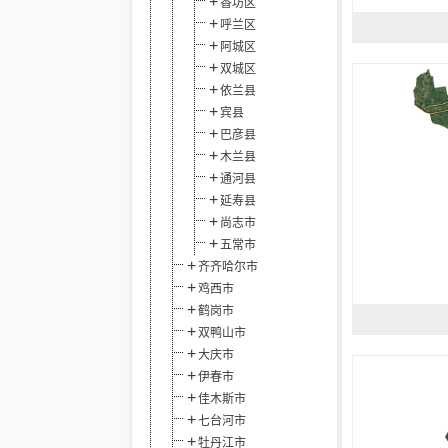
香坊区
呼兰区
阿城区
双城区
依兰县
宾县
巴彦县
木兰县
通河县
延寿县
尚志市
五常市
齐齐哈尔市
鸡西市
鹤岗市
双鸭山市
大庆市
伊春市
佳木斯市
七台河市
牡丹江市