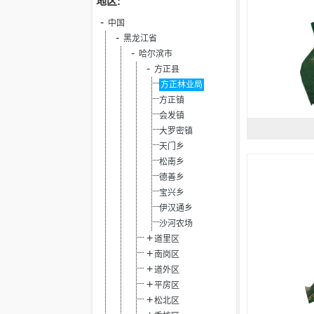
地区:
中国
黑龙江省
哈尔滨市
方正县
方正林业局
方正镇
会发镇
大罗密镇
天门乡
松南乡
德善乡
宝兴乡
伊汉通乡
沙河农场
道里区
南岗区
道外区
平房区
松北区