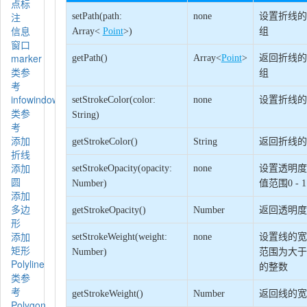
点标
注
setPath(path:
none
设置折线的
信息
Array<
Point
>)
组
窗口
marker
getPath()
Array<
Point
>
返回折线的
类参
组
考
infowindow
setStrokeColor(color:
none
设置折线的
类参
String)
考
添加
getStrokeColor()
String
返回折线的
折线
添加
setStrokeOpacity(opacity:
none
设置透明度
圆
Number)
值范围0 - 1
添加
多边
getStrokeOpacity()
Number
返回透明度
形
添加
setStrokeWeight(weight:
none
设置线的宽
矩形
Number)
范围为大于
Polyline
的整数
类参
考
getStrokeWeight()
Number
返回线的宽
Polygon