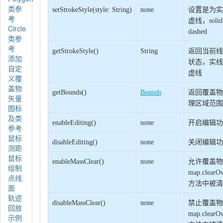
类参
setStrokeStyle(style: String)
none
设置是为实
考
虚线，soli
Circle
dashed
类参
考
getStrokeStyle()
String
返回当前线
添加
状态，实线
自定
虚线
义覆
盖物
getBounds()
Bounds
返回覆盖物
矢量
理区域范围
图标
及类
enableEditing()
none
开启编辑功
参考
鼠标
disableEditing()
none
关闭编辑功
测距
鼠标
enableMassClear()
none
允许覆盖物
绘制
map.clearOv
点线
方法中被清
面
轨迹
disableMassClear()
none
禁止覆盖物
回放
map.clearOv
示例