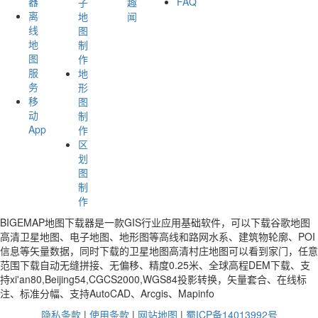
器
FAQ
子
趣
离
地
闻
线
图
地
制
图
作
服
地
务
形
移
图
动
制
App
作
区
划
图
制
作
BIGEMAP地图下载器是一款GIS行业应用基础软件，可以下载谷歌地图
高清卫星地图、电子地图、地形图等高线和路网水系、建筑物轮廓、POI
信息等矢量数据，同时下载的卫星地图高清村庄地图可以看到家门，任意
范围下载自动无缝拼接、无偏移、精度0.25米、全球高程DEM下载、支
持xi'an80,Beijing54,CGCS2000,WGS84投影转换，矢量套合、在线标
注、标准分幅、支持AutoCAD、Arcgis、Mapinfo
隐私条款
|
使用条款
|
网站地图
|
蜀ICP备14013992号