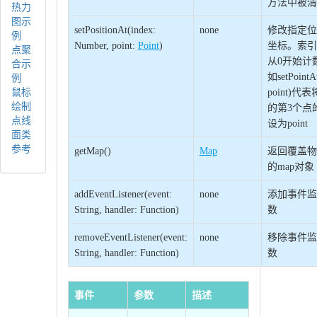
方法中被清
热力
图示
setPositionAt(index:
none
修改指定位
例
Number, point:
Point
)
坐标。索引i
点聚
合示
从0开始计
例
如setPointAt
鼠标
point)代
绘制
的第3个点
点线
设为point
面类
参考
getMap()
Map
返回覆盖物
的map对象
addEventListener(event:
none
添加事件监
String, handler: Function)
数
removeEventListener(event:
none
移除事件监
String, handler: Function)
数
事件
参数
描述