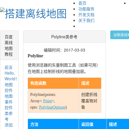
首页
功能服务
开发文档
关于我们
谷歌离线
百度
Polyline类参考
离线
地图
编辑时间：2017-03-03
教程
Polyline
使用浏览器的矢量制图工具（如果可用）
前言
在地图上绘制折线的地图叠加层。
Hello,
World！
构造函数
描述
地图
控件
Polyline(points:
创建折线
地图
事件
Array<
Point
>,
覆盖物对
控件
opts:
PolylineOptions
)
象
类参
考
添加
方法
返回值
描述