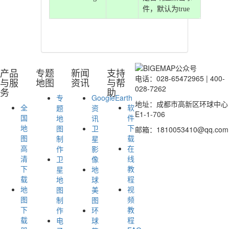
件，默认为true
产品
专题
新闻
支持
电话：028-65472965 | 400-
与服
地图
资讯
与帮
028-7262
务
助
专
GoogleEarth
地址：成都市高新区环球中心
全
软
题
资
E1-1-706
国
件
地
讯
地
下
图
卫
邮箱：1810053410@qq.com
图
载
制
星
高
在
作
影
清
线
卫
像
下
教
星
地
载
程
地
球
地
视
图
美
图
频
制
图
下
教
作
环
载
程
电
球