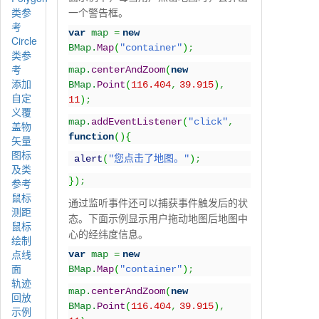
类参
一个警告框。
考
var
map
=
new
Circle
BMap.
Map
(
"container"
)
;
类参
考
map.
centerAndZoom
(
new
添加
BMap.
Point
(
116.404
,
39.915
)
,
自定
11
)
;
义覆
map.
addEventListener
(
"click"
,
盖物
function
(){
矢量
图标
alert
(
"
您点击了地图。
"
)
;
及类
})
;
参考
鼠标
通过监听事件还可以捕获事件触发后的状
测距
态。下面示例显示用户拖动地图后地图中
鼠标
心的经纬度信息。
绘制
点线
var
map
=
new
面
BMap.
Map
(
"container"
)
;
轨迹
map.
centerAndZoom
(
new
回放
BMap.
Point
(
116.404
,
39.915
)
,
示例