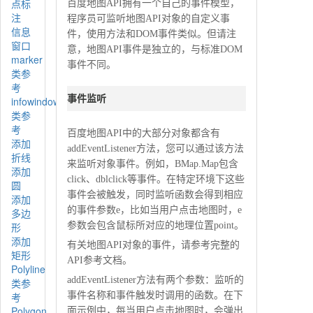
点标
百度地图API拥有一个自己的事件模型，
注
程序员可监听地图API对象的自定义事
信息
件，使用方法和DOM事件类似。但请注
窗口
意，地图API事件是独立的，与标准DOM
marker
事件不同。
类参
考
事件监听
infowindow
类参
考
百度地图API中的大部分对象都含有
添加
addEventListener方法，您可以通过该方法
折线
来监听对象事件。例如，BMap.Map包含
添加
click、dblclick等事件。在特定环境下这些
圆
事件会被触发，同时监听函数会得到相应
添加
的事件参数e，比如当用户点击地图时，e
多边
形
参数会包含鼠标所对应的地理位置point。
添加
有关地图API对象的事件，请参考完整的
矩形
API参考文档。
Polyline
addEventListener
方法有两个参数：监听的
类参
考
事件名称和事件触发时调用的函数。在下
Polygon
面示例中，每当用户点击地图时，会弹出