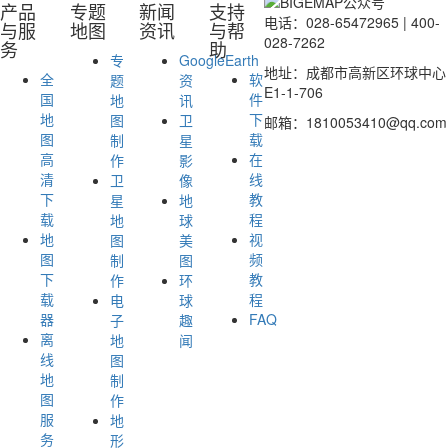
产品
专题
新闻
支持
电话：028-65472965 | 400-
与服
地图
资讯
与帮
028-7262
务
助
专
GoogleEarth
地址：成都市高新区环球中心
全
软
题
资
E1-1-706
国
件
地
讯
地
下
图
卫
邮箱：1810053410@qq.com
图
载
制
星
高
在
作
影
清
线
卫
像
下
教
星
地
载
程
地
球
地
视
图
美
图
频
制
图
下
教
作
环
载
程
电
球
器
FAQ
子
趣
离
地
闻
线
图
地
制
图
作
服
地
务
形