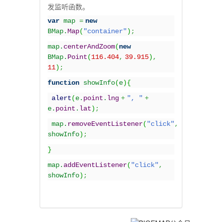
发监听函数。
var
map
=
new
BMap.
Map
(
"container"
)
;
map.
centerAndZoom
(
new
BMap.
Point
(
116.404
,
39.915
)
,
11
)
;
function
showInfo
(
e
){
alert
(
e.
point
.
lng
+
", "
+
e.
point
.
lat
)
;
map.
removeEventListener
(
"click"
,
showInfo
)
;
}
map.
addEventListener
(
"click"
,
showInfo
)
;