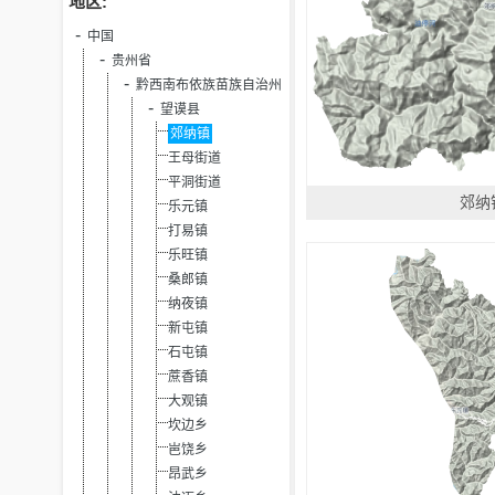
地区:
中国
贵州省
黔西南布依族苗族自治州
望谟县
郊纳镇
王母街道
平洞街道
郊纳
乐元镇
打易镇
乐旺镇
桑郎镇
纳夜镇
新屯镇
石屯镇
蔗香镇
大观镇
坎边乡
岜饶乡
昂武乡