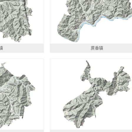
镇
蔗香镇