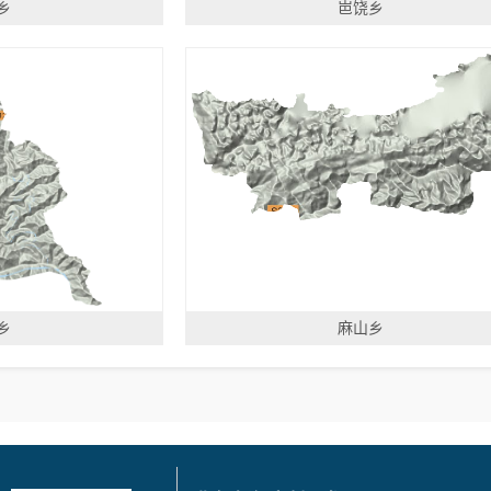
乡
岜饶乡
乡
麻山乡