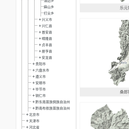
油迈乡
麻山乡
乐元
打尖乡
兴义市
兴仁县
普安县
晴隆县
贞丰县
册亨县
安龙县
贵阳市
六盘水市
遵义市
安顺市
毕节市
桑郎
铜仁市
黔东南苗族侗族自治州
黔南布依族苗族自治州
北京市
天津市
河北省