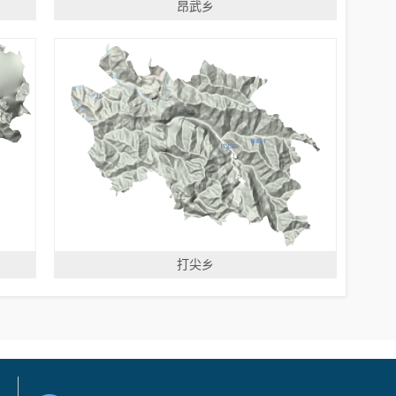
昂武乡
打尖乡