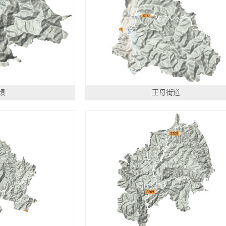
镇
王母街道