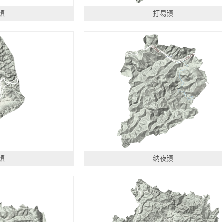
镇
打易镇
镇
纳夜镇