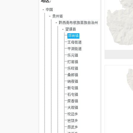
地区:
中国
贵州省
黔西南布依族苗族自治州
望谟县
郊纳镇
王母街道
平洞街道
乐元镇
打易镇
乐旺镇
桑郎镇
纳夜镇
新屯镇
石屯镇
蔗香镇
大观镇
坎边乡
岜饶乡
昂武乡