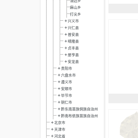
油迈乡
麻山乡
打尖乡
兴义市
兴仁县
普安县
晴隆县
贞丰县
册亨县
安龙县
贵阳市
六盘水市
遵义市
安顺市
毕节市
铜仁市
黔东南苗族侗族自治州
黔南布依族苗族自治州
北京市
天津市
河北省