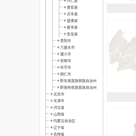
兴仁县
普安县
贞丰县
望谟县
册亨县
安龙县
贵阳市
六盘水市
遵义市
安顺市
毕节市
铜仁市
黔东南苗族侗族自治州
黔南布依族苗族自治州
北京市
天津市
河北省
山西省
内蒙古自治区
辽宁省
吉林省