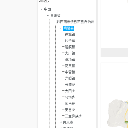
地区:
中国
贵州省
黔西南布依族苗族自治州
晴隆县
莲城镇
沙子镇
碧痕镇
大厂镇
鸡场镇
花贡镇
中营镇
光照镇
长流乡
大田乡
马场乡
紫马乡
安谷乡
三宝彝族乡
兴义市