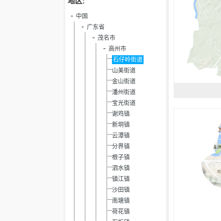
地区:
中国
广东省
茂名市
高州市
石仔岭街道
山美街道
金山街道
潘州街道
宝光街道
谢鸡镇
新垌镇
云潭镇
分界镇
根子镇
泗水镇
镇江镇
沙田镇
南塘镇
荷花镇