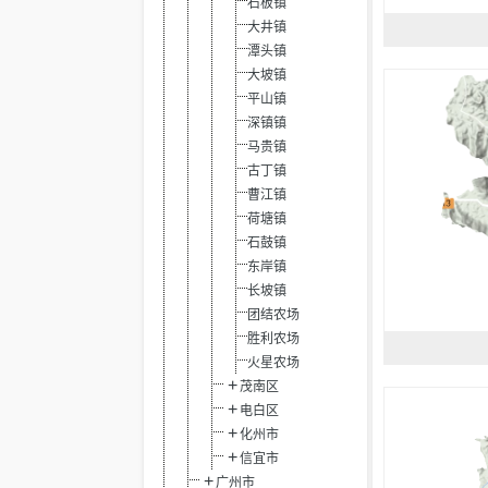
石板镇
大井镇
潭头镇
大坡镇
平山镇
深镇镇
马贵镇
古丁镇
曹江镇
荷塘镇
石鼓镇
东岸镇
长坡镇
团结农场
胜利农场
火星农场
茂南区
电白区
化州市
信宜市
广州市