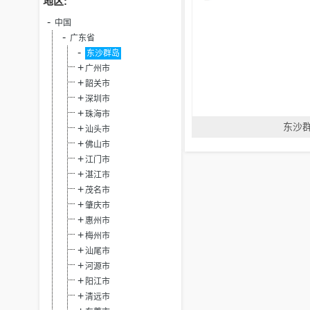
地区:
中国
广东省
东沙群岛
广州市
韶关市
深圳市
珠海市
东沙
汕头市
佛山市
江门市
湛江市
茂名市
肇庆市
惠州市
梅州市
汕尾市
河源市
阳江市
清远市