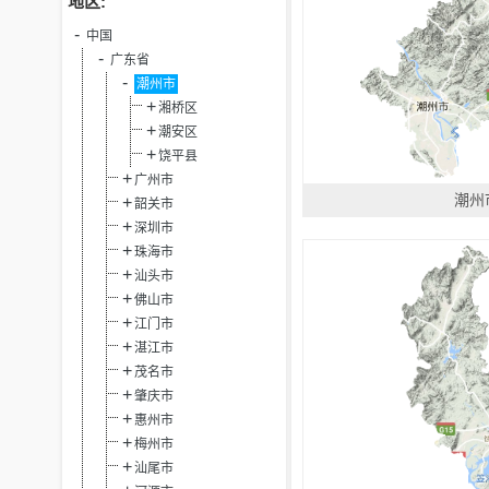
地区:
中国
广东省
潮州市
湘桥区
潮安区
饶平县
广州市
潮州
韶关市
深圳市
珠海市
汕头市
佛山市
江门市
湛江市
茂名市
肇庆市
惠州市
梅州市
汕尾市