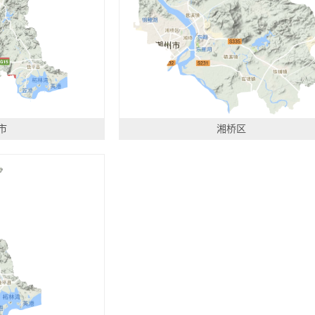
市
湘桥区