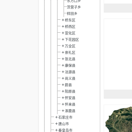
东万口乡
茨营子乡
样田乡
桥东区
桥西区
宣化区
下花园区
万全区
崇礼区
张北县
康保县
沽源县
尚义县
蔚县
阳原县
怀安县
怀来县
涿鹿县
石家庄市
唐山市
秦皇岛市