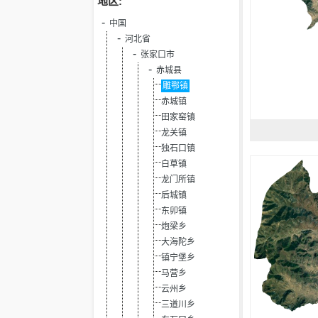
地区:
中国
河北省
张家口市
赤城县
雕鄂镇
赤城镇
田家窑镇
龙关镇
独石口镇
白草镇
龙门所镇
后城镇
东卯镇
炮梁乡
大海陀乡
镇宁堡乡
马营乡
云州乡
三道川乡