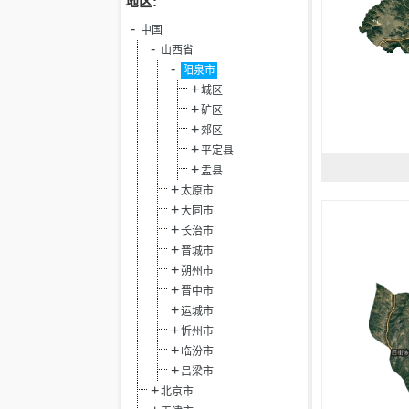
地区:
中国
山西省
阳泉市
城区
矿区
郊区
平定县
盂县
太原市
大同市
长治市
晋城市
朔州市
晋中市
运城市
忻州市
临汾市
吕梁市
北京市