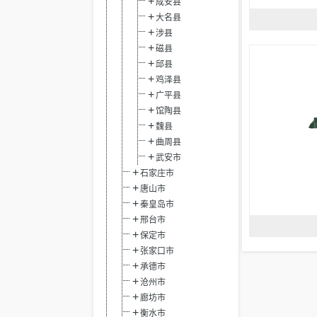
成安县
大名县
涉县
磁县
邱县
鸡泽县
广平县
馆陶县
魏县
曲周县
武安市
石家庄市
唐山市
秦皇岛市
邢台市
保定市
张家口市
承德市
沧州市
廊坊市
衡水市