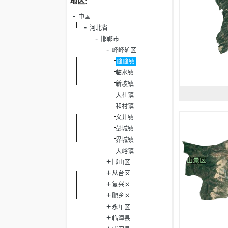
地区:
中国
河北省
邯郸市
峰峰矿区
峰峰镇
临水镇
新坡镇
大社镇
和村镇
义井镇
彭城镇
界城镇
大峪镇
邯山区
丛台区
复兴区
肥乡区
永年区
临漳县