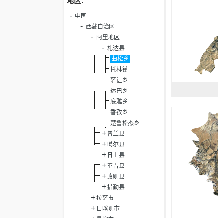
地区:
中国
西藏自治区
阿里地区
札达县
曲松乡
托林镇
萨让乡
达巴乡
底雅乡
香孜乡
楚鲁松杰乡
普兰县
噶尔县
日土县
革吉县
改则县
措勤县
拉萨市
日喀则市