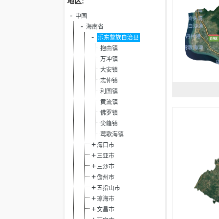
地区:
中国
海南省
乐东黎族自治县
抱由镇
万冲镇
大安镇
志仲镇
利国镇
黄流镇
佛罗镇
尖峰镇
莺歌海镇
海口市
三亚市
三沙市
儋州市
五指山市
琼海市
文昌市