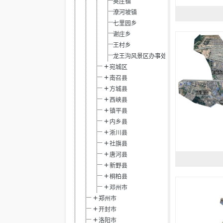
英庄镇
潦河坡镇
七里园乡
谢庄乡
王村乡
龙王沟风景区办事处
宛城区
南召县
方城县
西峡县
镇平县
内乡县
淅川县
社旗县
唐河县
新野县
桐柏县
邓州市
郑州市
开封市
洛阳市