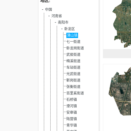
地区:
中国
河南省
南阳市
卧龙区
蒲山镇
七一街道
卧龙岗街道
武侯街道
梅溪街道
车站街道
光武街道
靳岗街道
张衡街道
百里奚街道
石桥镇
潦河镇
安皋镇
陆营镇
青华镇