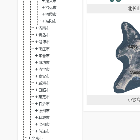
蓬莱市
招远市
北长
栖霞市
海阳市
济南市
青岛市
淄博市
枣庄市
东营市
潍坊市
济宁市
泰安市
威海市
日照市
莱芜市
小钦
临沂市
德州市
聊城市
滨州市
菏泽市
北京市