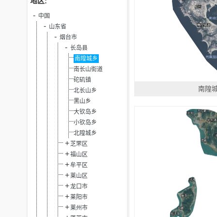
地区:
中国
山东省
烟台市
长岛县
南隍城乡
南长山街道
砣矶镇
南隍
北长山乡
黑山乡
大钦岛乡
小钦岛乡
北隍城乡
芝罘区
福山区
牟平区
莱山区
龙口市
莱阳市
莱州市