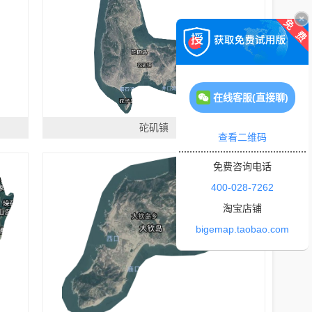
在线客服(直接聊)
砣矶镇
查看二维码
免费咨询电话
400-028-7262
淘宝店铺
bigemap.taobao.com