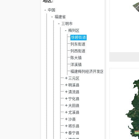
地区:
中国
福建省
三明市
梅列区
徐碧街道
列东街道
列西街道
陈大镇
洋溪镇
福建梅列经济开发区
三元区
明溪县
清流县
宁化县
大田县
尤溪县
沙县
将乐县
泰宁县