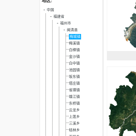
地区:
中国
福建省
福州市
闽清县
梅城镇
梅溪镇
白樟镇
金沙镇
白中镇
池园镇
坂东镇
塔庄镇
省璜镇
雄江镇
东桥镇
云龙乡
上莲乡
三溪乡
桔林乡