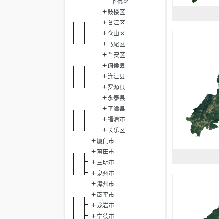
下祝乡
鼓楼区
台江区
仓山区
马尾区
晋安区
闽侯县
连江县
罗源县
永泰县
平潭县
福清市
长乐区
厦门市
莆田市
三明市
泉州市
漳州市
南平市
龙岩市
宁德市