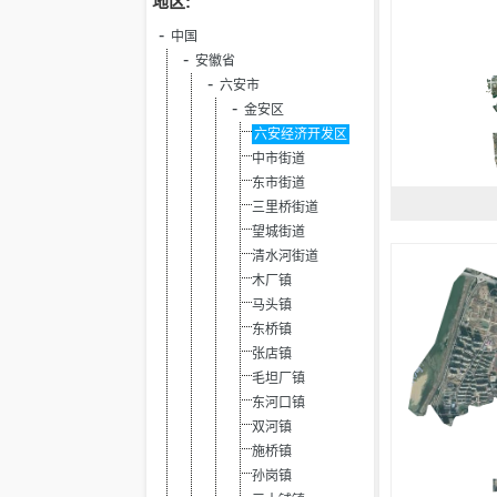
地区:
中国
安徽省
六安市
金安区
六安经济开发区
中市街道
东市街道
三里桥街道
望城街道
清水河街道
木厂镇
马头镇
东桥镇
张店镇
毛坦厂镇
东河口镇
双河镇
施桥镇
孙岗镇