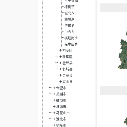
三十铺镇
椿树镇
城北乡
翁墩乡
淠东乡
中店乡
横塘岗乡
先生店乡
裕安区
叶集区
霍邱县
舒城县
金寨县
霍山县
合肥市
芜湖市
蚌埠市
淮南市
马鞍山市
淮北市
铜陵市