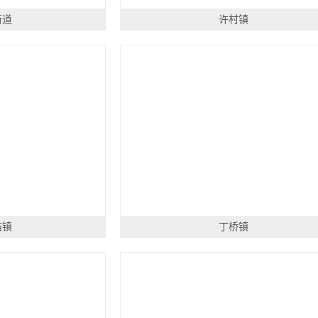
街道
许村镇
庙镇
丁桥镇