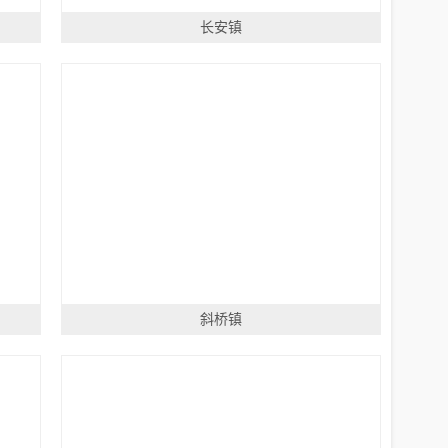
长安镇
斜桥镇