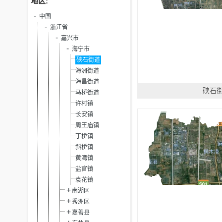
地区:
中国
浙江省
嘉兴市
海宁市
硖石街道
海洲街道
海昌街道
硖石
马桥街道
许村镇
长安镇
周王庙镇
丁桥镇
斜桥镇
黄湾镇
盐官镇
袁花镇
南湖区
秀洲区
嘉善县