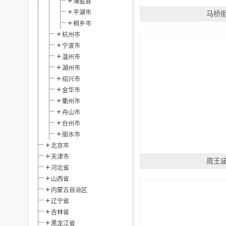
海盐县
平湖市
马桥
桐乡市
杭州市
宁波市
温州市
湖州市
绍兴市
金华市
衢州市
舟山市
台州市
丽水市
北京市
天津市
周王
河北省
山西省
内蒙古自治区
辽宁省
吉林省
黑龙江省