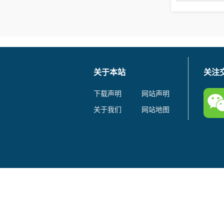
关于本站
关注
下载声明
网站声明
关于我们
网站地图