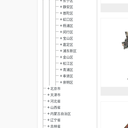
长宁区
静安区
普陀区
虹口区
杨浦区
闵行区
宝山区
嘉定区
浦东新区
金山区
松江区
青浦区
奉贤区
崇明区
北京市
天津市
河北省
山西省
内蒙古自治区
辽宁省
吉林省