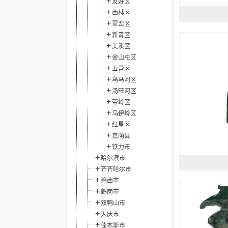
友好区
西林区
翠峦区
新青区
美溪区
金山屯区
五营区
乌马河区
汤旺河区
带岭区
乌伊岭区
红星区
嘉荫县
铁力市
哈尔滨市
齐齐哈尔市
鸡西市
鹤岗市
双鸭山市
大庆市
佳木斯市