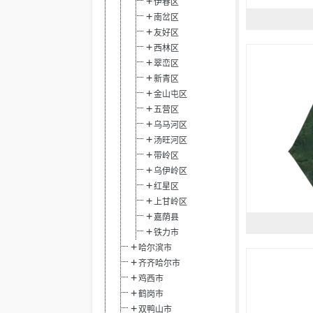
伊春区
南岔区
友好区
西林区
翠峦区
新青区
金山屯区
五营区
乌马河区
汤旺河区
带岭区
乌伊岭区
红星区
上甘岭区
嘉荫县
铁力市
哈尔滨市
齐齐哈尔市
鸡西市
鹤岗市
双鸭山市