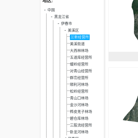
地区:
中国
黑龙江省
伊春市
美溪区
兰新经营所
美溪街道
大西林林场
五道库经营所
缓岭经营所
对青山经营所
群峦经营所
顺利河林场
松岭经营所
青山口林场
金沙河林场
桦皮羌子林场
碧仓库林场
三股流经营所
卧龙河林场