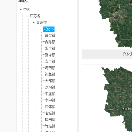
地区:
中国
江苏省
泰州市
兴化市
戴窑镇
合陈镇
永丰镇
兴化
新垛镇
安丰镇
海南镇
钓鱼镇
大邹镇
沙沟镇
中堡镇
李中镇
西郊镇
临城镇
垛田镇
竹泓镇