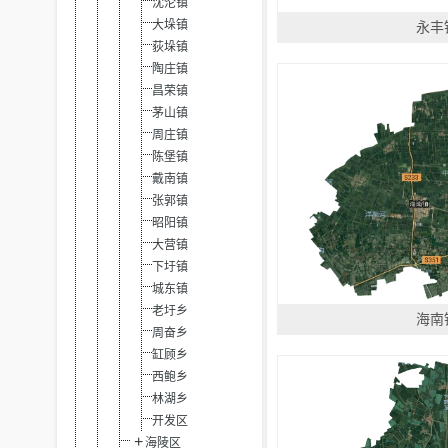
沈沦镇
大垛镇
永丰
荻垛镇
陶庄镇
昌荣镇
茅山镇
周庄镇
陈堡镇
戴南镇
张郭镇
昭阳镇
大营镇
下圩镇
城东镇
老圩乡
海南
周奋乡
缸顾乡
西鲍乡
林湖乡
开发区
海陵区