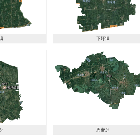
镇
下圩镇
乡
周奋乡