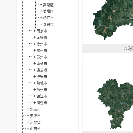
高港区
姜堰区
靖江市
泰兴市
南京市
无锡市
徐州市
沙沟
常州市
苏州市
南通市
连云港市
淮安市
盐城市
扬州市
镇江市
宿迁市
北京市
天津市
河北省
山西省