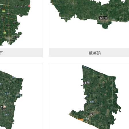
市
戴窑镇