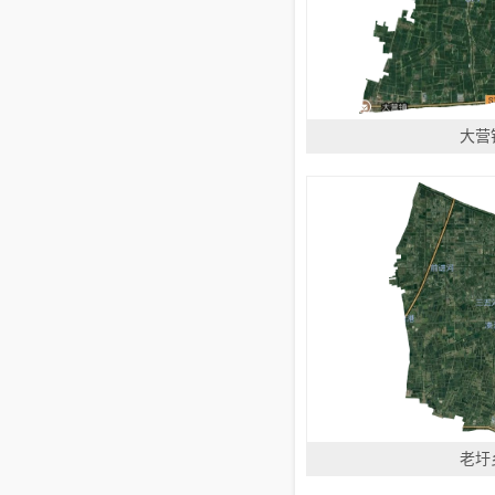
大营
老圩