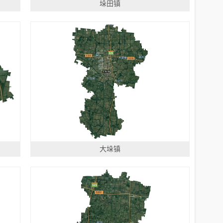
垛田镇
大垛镇