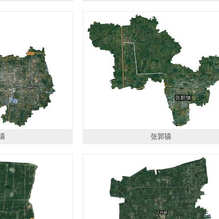
镇
张郭镇