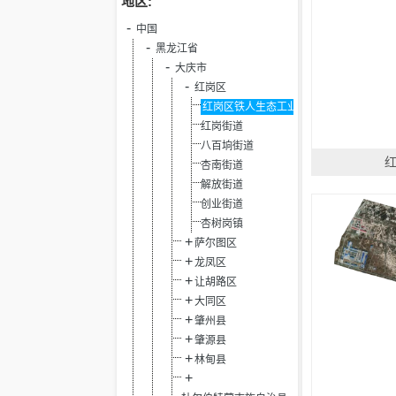
地区:
中国
黑龙江省
大庆市
红岗区
红岗区铁人生态工业园区
红岗街道
八百垧街道
杏南街道
解放街道
创业街道
杏树岗镇
萨尔图区
龙凤区
让胡路区
大同区
肇州县
肇源县
林甸县