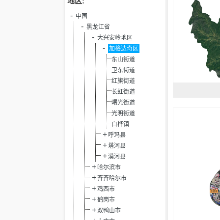
地区:
中国
黑龙江省
大兴安岭地区
加格达奇区
东山街道
卫东街道
红旗街道
长虹街道
曙光街道
光明街道
白桦镇
呼玛县
塔河县
漠河县
哈尔滨市
齐齐哈尔市
鸡西市
鹤岗市
双鸭山市