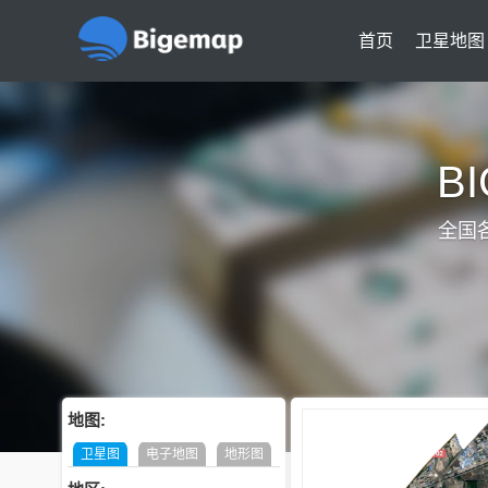
首页
卫星地图
B
全国
地图:
卫星图
电子地图
地形图