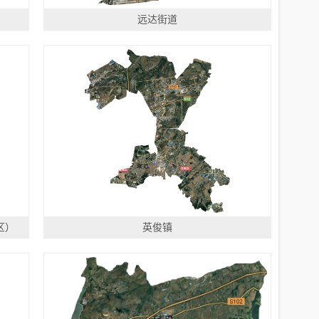
远达街道
区）
英俊镇