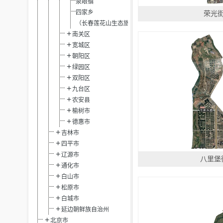
泉眼镇
四家乡
荣光
（长春莲花山生态旅游度假区省级）
南关区
宽城区
朝阳区
绿园区
双阳区
九台区
农安县
榆树市
德惠市
吉林市
四平市
辽源市
八里堡
通化市
白山市
松原市
白城市
延边朝鲜族自治州
北京市