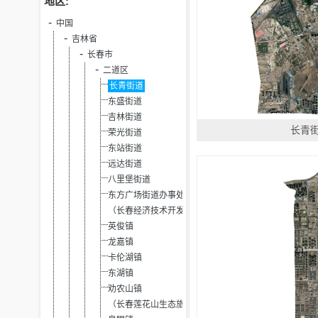
地区:
中国
吉林省
长春市
二道区
长青街道
东盛街道
吉林街道
长青
荣光街道
东站街道
远达街道
八里堡街道
东方广场街道办事处
（长春经济技术开发区）
英俊镇
龙嘉镇
卡伦湖镇
东湖镇
劝农山镇
（长春莲花山生态旅游度假区省级）