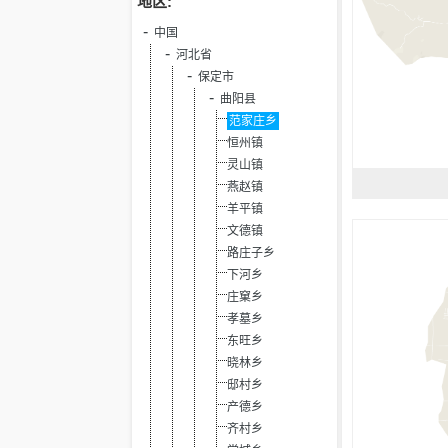
地区:
中国
河北省
保定市
曲阳县
范家庄乡
恒州镇
灵山镇
燕赵镇
羊平镇
文德镇
路庄子乡
下河乡
庄窠乡
孝墓乡
东旺乡
晓林乡
邸村乡
产德乡
齐村乡