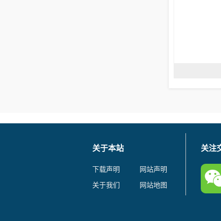
关于本站
关注
下载声明
网站声明
关于我们
网站地图