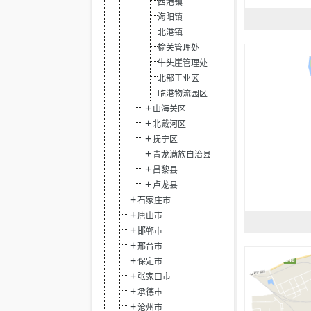
西港镇
海阳镇
北港镇
榆关管理处
牛头崖管理处
北部工业区
临港物流园区
山海关区
北戴河区
抚宁区
青龙满族自治县
昌黎县
卢龙县
石家庄市
唐山市
邯郸市
邢台市
保定市
张家口市
承德市
沧州市