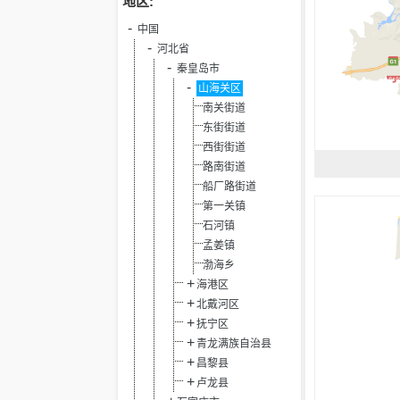
地区:
中国
河北省
秦皇岛市
山海关区
南关街道
东街街道
西街街道
路南街道
船厂路街道
第一关镇
石河镇
孟姜镇
渤海乡
海港区
北戴河区
抚宁区
青龙满族自治县
昌黎县
卢龙县