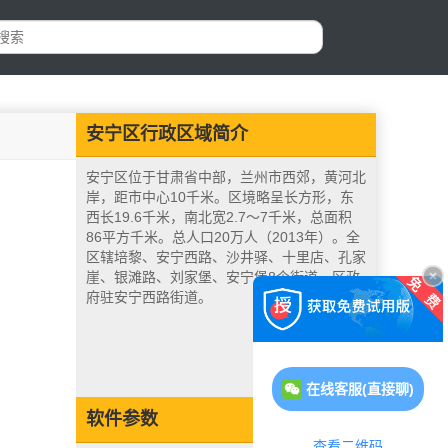
安宁区行政区域简介
安宁区位于甘肃省中部，兰州市西郊，黄河北
岸，距市中心10千米。区境略呈长方形，东
西长19.6千米，南北宽2.7～7千米，总面积
86平方千米。总人口20万人（2013年）。全
区辖培黎、安宁西路、沙井驿、十里店、孔家
崖、银滩路、刘家堡、安宁堡8个街道。区政
府驻安宁西路街道。
在线客服(直接聊)
软件参数
查看二维码