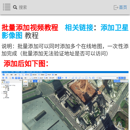
BIGEMAP快速入门
首页
Bigemap版本更新列表
ArcGIS三维地图
批量添
加视频教程
相关链接
：
添加卫星
下载及安装BIGEMAP软件
影像图
教程
高程等高线
说明：批量添加可以同时添加多个在线地图，一次性添
高清卫星地图
加完成（批量添加无法验证地址是否可以访问）
切换网咯IP地址
添加后如下图：
无法正常启动解决方案
三维地图
添加第三方在线地图源
添加离线地图
批量添加第三方在线地图
添加三方地图服务
注册天地图官网账号
卫星影像