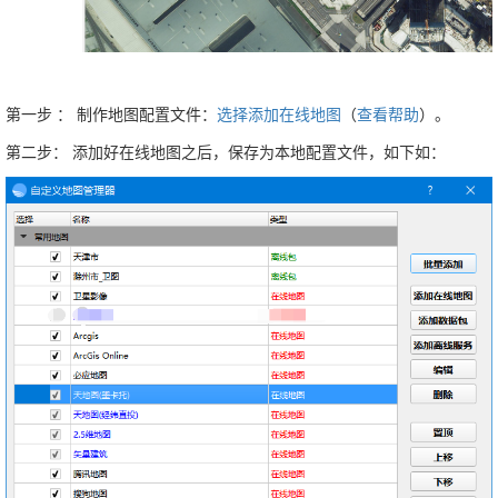
地图源之天地图
地图源之天地图地方高清
地质图图例
下载卫星地图-下载地图瓦片
第一步 ： 制作地图配置文件：
选择添加在线地图
（
查看帮助
）。
下载地图-标准分幅-地图分幅号
第二步： 添加好在线地图之后，保存为本地配置文件，如下如：
下载地图-边界范围-行政边界-
KML/KMZ/SHP
下载地图-查看下载任务
行政边界-省市区县乡镇边界线
高程等高线数据
3D地图-三维地形-三维地图模型-三维场景
坡度坡向分析-高程等高线提取
高程等高线DEM-水文分析
高程等高线DEM-水文分析之二
高程DEM-等高线生成-AutoCAD等高线